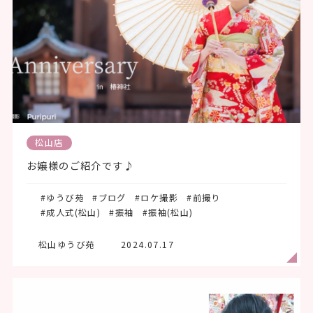
松山店
お嬢様のご紹介です♪
#ゆうび苑
#ブログ
#ロケ撮影
#前撮り
#成人式(松山)
#振袖
#振袖(松山)
松山ゆうび苑
2024.07.17