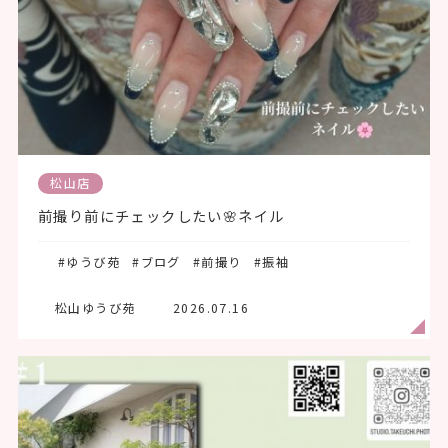
松山店
前撮り前にチェックしたい🌸ネイル
#ゆうび苑
#ブログ
#前撮り
#振袖
松山ゆうび苑
2026.07.16