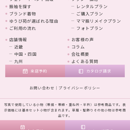
振袖を探す
レンタルプラン
ブランド着物
ご購入プラン
ゆうび苑が選ばれる理由
ママ振リメイクプラン
ご利用の流れ
フォトプラン
店舗情報
お客様の声
近畿
コラム
中国・四国
会社概要
九州
よくある質問
来店予約
カタログ請求
お問い合わせ
プライバシーポリシー
写真で使用している小物（帯揚・帯締・重ね衿・半衿）は参考商品です。表
示価格には基本セット小物が含まれます。草履・髪飾りその他小物は参考商
品です。
© 2023 MARUYAMA. Designed by
Tratto Brain
.