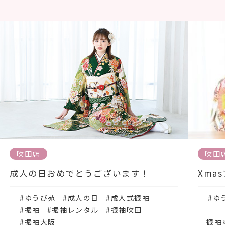
吹田店
吹田
成人の日おめでとうございます！
Xma
#ゆうび苑
#成人の日
#成人式振袖
#ゆ
#振袖
#振袖レンタル
#振袖吹田
#振袖大阪
振袖