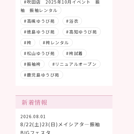
#吹田店 2025年10月イベント 振
袖 振袖レンタル
#高槻ゆうび苑
#浴衣
#徳島ゆうび苑
#高知ゆうび苑
#袴
#袴レンタル
#松山ゆうび苑
#袴試着
#振袖袴
#リニュアルオープン
#鹿児島ゆうび苑
新着情報
2026.08.01
8/22(土)23(日)メイシアタ―振袖
BIGフェスタ