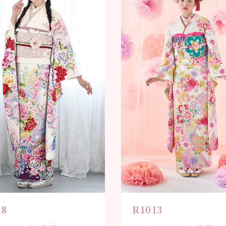
18
R1013