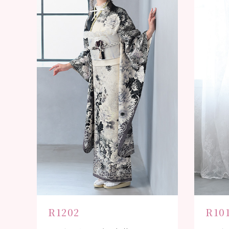
R1202
R10