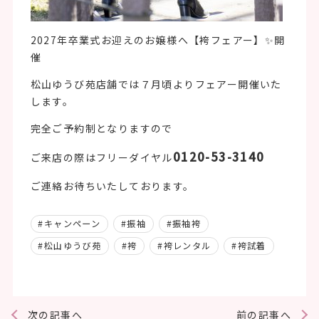
2027年卒業式お迎えのお嬢様へ【袴フェアー】✨開
催
松山ゆうび苑店舗では７月頃よりフェアー開催いた
します。
完全ご予約制となりますので
0120-53-3140
ご来店の際はフリーダイヤル
ご連絡お待ちいたしております。
#キャンペーン
#振袖
#振袖袴
#松山ゆうび苑
#袴
#袴レンタル
#袴試着
次の記事へ
前の記事へ