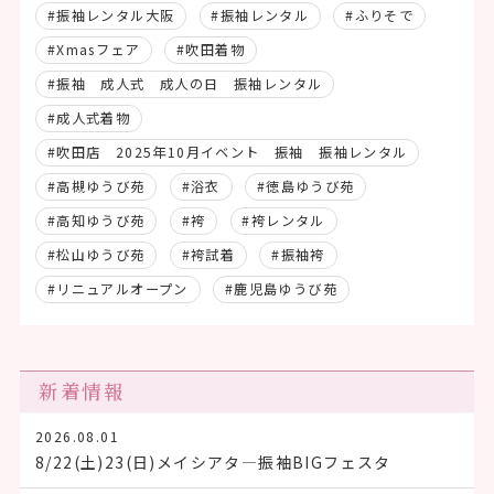
#振袖レンタル大阪
#振袖レンタル
#ふりそで
#Xmasフェア
#吹田着物
#振袖 成人式 成人の日 振袖レンタル
#成人式着物
#吹田店 2025年10月イベント 振袖 振袖レンタル
#高槻ゆうび苑
#浴衣
#徳島ゆうび苑
#高知ゆうび苑
#袴
#袴レンタル
#松山ゆうび苑
#袴試着
#振袖袴
#リニュアルオープン
#鹿児島ゆうび苑
新着情報
2026.08.01
8/22(土)23(日)メイシアタ―振袖BIGフェスタ