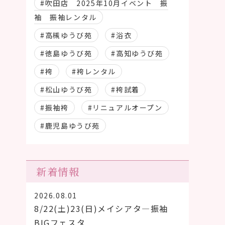
#吹田店 2025年10月イベント 振
袖 振袖レンタル
#高槻ゆうび苑
#浴衣
#徳島ゆうび苑
#高知ゆうび苑
#袴
#袴レンタル
#松山ゆうび苑
#袴試着
#振袖袴
#リニュアルオープン
#鹿児島ゆうび苑
新着情報
2026.08.01
8/22(土)23(日)メイシアタ―振袖
BIGフェスタ