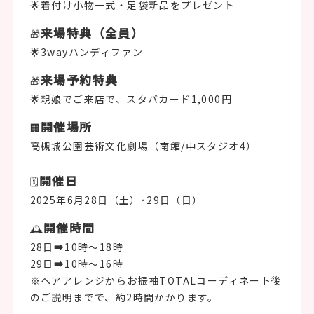
🌟着付け小物一式・足袋新品をプレゼント
来場特典（全員）
🎁
🌟3wayハンディファン
来場予約特典
🎁
🌟親娘でご来店で、スタバカード1,000円
開催場所
🏢
高槻城公園芸術文化劇場（南館/中スタジオ4）
開催日
🗓️
2025年6月28日（土）･29日（日）
開催時間
🕰️
28日➡️10時〜18時
29日➡️10時〜16時
※ヘアアレンジからお振袖TOTALコーディネート後
のご説明までで、約2時間かかります。