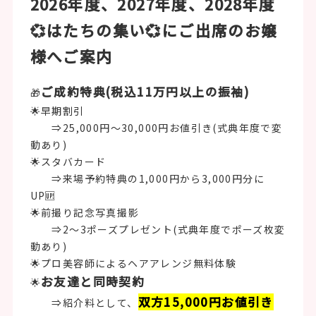
2026年度、2027年度、2028年度
💞はたちの集い💞にご出席のお嬢
様へご案内
ご成約特典(税込11万円以上の振袖)
🎁
🌟早期割引
⇒25,000円〜30,000円お値引き(式典年度で変
動あり)
🌟スタバカード
⇒来場予約特典の1,000円から3,000円分に
UP🆙
🌟前撮り記念写真撮影
⇒2～3ポーズプレゼント(式典年度でポーズ枚変
動あり)
🌟プロ美容師によるヘアアレンジ無料体験
お友達と同時契約
🌟
双方15,000円お値引き
⇒紹介料として、