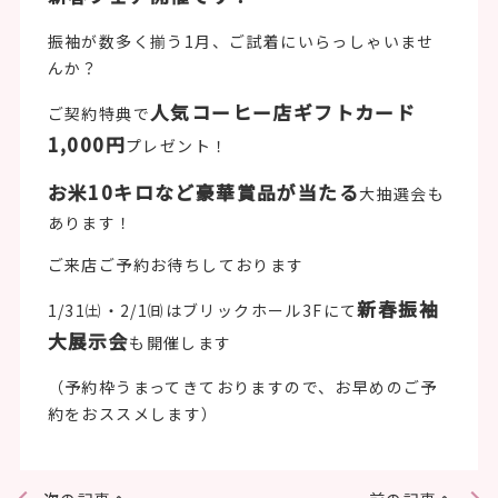
振袖が数多く揃う1月、ご試着にいらっしゃいませ
んか？
人気コーヒー店ギフトカード
ご契約特典で
1,000円
プレゼント！
お米10キロなど豪華賞品が当たる
大抽選会も
あります！
ご来店ご予約お待ちしております
新春振袖
1/31㈯・2/1㈰はブリックホール3Fにて
大展示会
も開催します
（予約枠うまってきておりますので、お早めのご予
約をおススメします）