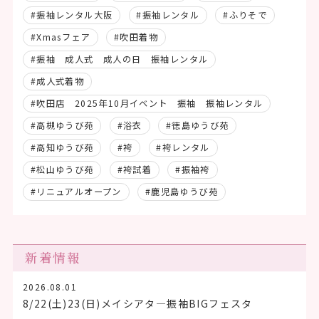
#振袖レンタル大阪
#振袖レンタル
#ふりそで
#Xmasフェア
#吹田着物
#振袖 成人式 成人の日 振袖レンタル
#成人式着物
#吹田店 2025年10月イベント 振袖 振袖レンタル
#高槻ゆうび苑
#浴衣
#徳島ゆうび苑
#高知ゆうび苑
#袴
#袴レンタル
#松山ゆうび苑
#袴試着
#振袖袴
#リニュアルオープン
#鹿児島ゆうび苑
新着情報
2026.08.01
8/22(土)23(日)メイシアタ―振袖BIGフェスタ