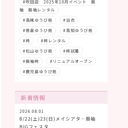
#吹田店 2025年10月イベント 振
袖 振袖レンタル
#高槻ゆうび苑
#浴衣
#徳島ゆうび苑
#高知ゆうび苑
#袴
#袴レンタル
#松山ゆうび苑
#袴試着
#振袖袴
#リニュアルオープン
#鹿児島ゆうび苑
新着情報
2026.08.01
8/22(土)23(日)メイシアタ―振袖
BIGフェスタ