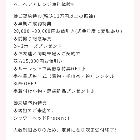
る、ヘアアレンジ無料体験✨
🎁ご契約特典(税込11万円以上の振袖)
🌟早期ご成約特典
20,000～30,000円お値引き(式典年度で変動あり)
🌟前撮り記念写真
2～3ポーズプレゼント
🌟お友達と同時来場＆ご契約で
双方15,000円お値引き
🌟ルーレットで素敵な特典GET♪
🌟卒業式袴一式（着物・半巾帯・袴）レンタル
30％OFF！
🌟着付け小物・足袋新品プレゼント♪
🎁来場予約特典
🌟親娘でご来店で、
シャワーヘッドPresent！
人数制限ありのため、定員になり次第受付終了❗️