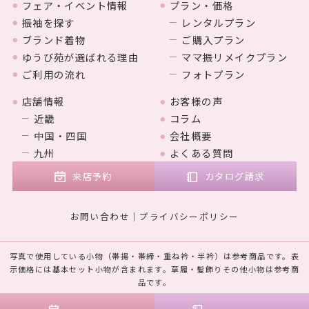
フェア・イベント情報
プラン・価格
振袖を探す
レンタルプラン
ブランド着物
ご購入プラン
ゆうび苑が選ばれる理由
ママ振リメイクプラン
ご利用の流れ
フォトプラン
店舗情報
お客様の声
近畿
コラム
中国・四国
会社概要
九州
よくある質問
来店予約
カタログ請求
お問い合わせ
プライバシーポリシー
写真で使用している小物（帯揚・帯締・重ね衿・半衿）は参考商品です。表
示価格には基本セット小物が含まれます。草履・髪飾りその他小物は参考商
品です。