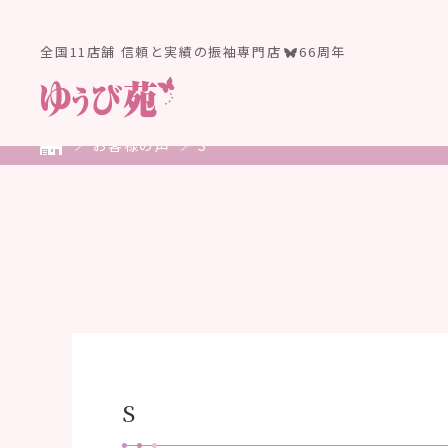
全国11店舗 信頼と実績の振袖専門店
66周年
お客様の声
S
S