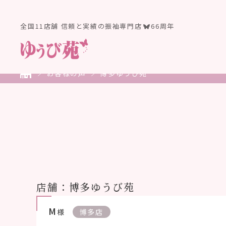
全国11店舗 信頼と実績の振袖専門店
66周年
お客様の声
博多ゆうび苑
店舗：博多ゆうび苑
M
様
博多店