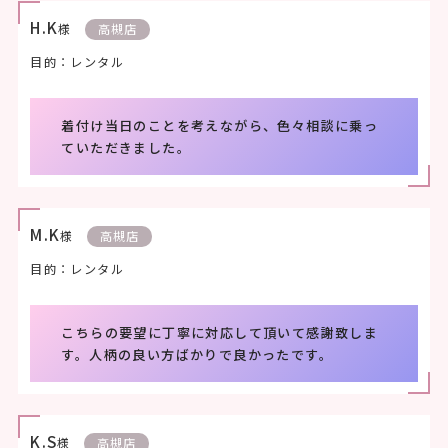
H.K
様
高槻店
目的：レンタル
着付け当日のことを考えながら、色々相談に乗っ
ていただきました。
M.K
様
高槻店
目的：レンタル
こちらの要望に丁寧に対応して頂いて感謝致しま
す。人柄の良い方ばかりで良かったです。
K.S
様
高槻店