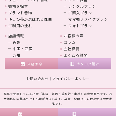
振袖を探す
レンタルプラン
ブランド着物
ご購入プラン
ゆうび苑が選ばれる理由
ママ振リメイクプラン
ご利用の流れ
フォトプラン
店舗情報
お客様の声
近畿
コラム
中国・四国
会社概要
九州
よくある質問
来店予約
カタログ請求
お問い合わせ
プライバシーポリシー
写真で使用している小物（帯揚・帯締・重ね衿・半衿）は参考商品です。表
示価格には基本セット小物が含まれます。草履・髪飾りその他小物は参考商
品です。
© 2023 MARUYAMA. Designed by
Tratto Brain
.