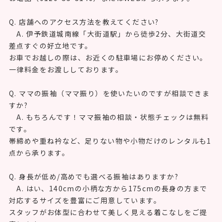
【よくあるご質問（FAQ）】
Q. 振袖レンタルの最安値はいくらですか?
A. 振袖フルセットレンタルは88,000円〜です。
前撮り写真・ヘアメイク・着付け小物がすべて込みのプラ
ンです。
Q. 予約なしで来店できますか?
A. ご来店は予約なしでも大歓迎です。
ただし試着やカウンセリングをご希望の場合は、事前予約
をおすすめします。
お電話（0120-53-3140）またはWEBから承ります。
Q. 店舗へのアクセス方法を教えてください?
A. 伊予鉄道城南線「大街道駅」から徒歩2分、大街道交
差点すぐの好立地です。
お車でお越しの際は、お近くの駐車場にお停めください。
一律料金をお渡ししております。
Q. ママの振袖（ママ振り）を使いたいのですが相談できま