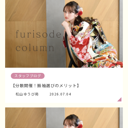
スタッフブログ
【ママ振袖】や【市外・県外にいる方も】大丈夫です
🌸
松山ゆうび苑
2026.07.10