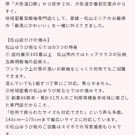
松山市を中心に東予・中予・南予でご成人を迎えるお嬢
様・お母さまへ
振袖選びって、何から始めればいいかわからない…そう思
っている方が、毎年たくさんご来店されます。
「どんな色が似合うか自信がない」
「予算内でどこまでできるか不安」
「美容院の予約まで全部相談できる?」大丈夫です！
松山ゆうび苑は、そのすべてにお答えします。伊予鉄バス
停「大街道口駅」から徒歩２分、大街道交番前交差点から
すぐ。
地域密着型振袖専門店として、愛媛・松山エリアのお嬢様
の「最高にかわいい」を一緒に叶えてきました。
【松山店だけの強み】
松山ゆうび苑ならではの3つの特長
① 店内展示300着以上 松山市内ではトップクラスの伝統