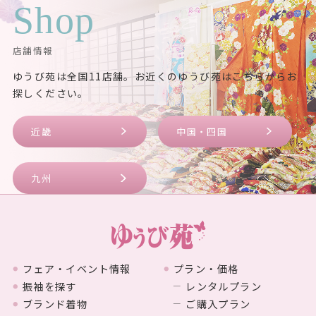
スタッフブログ
【なぜ、わざわざ会場を分けるの？】
松山ゆうび苑
2026.07.02
松山ゆうび苑のコラムをもっと見る
Shop
店舗情報
ゆうび苑は全国11店舗。お近くのゆうび苑はこちらからお
探しください。
近畿
中国・四国