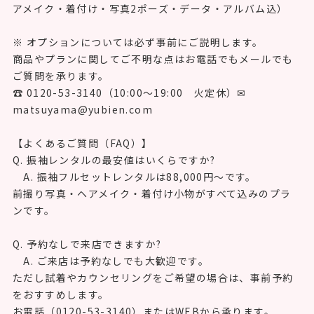
ズデータ・ヘアメイク・着付け・着付け小物14点・草履バ
ッグ・ショール、
すべて込みの安心価格です。当日追加料金でびっくりする
ことはありません。
◆ 振袖ご購入：198,000円〜
◆ ママ振袖（持ち込み）相談：無料（小物レンタル 2,200
円〜）
◆ 前撮り写真のみ（写真だけの成人式）：33,000円〜（ヘ
アメイク・着付け・写真2ポーズ・データ・アルバム込）
※ オプションについては必ず事前にご説明します。
商品やプランに関してご不明な点はお電話でもメールでも
ご質問を承ります。
☎ 0120-53-3140（10:00〜19:00 火定休）✉
matsuyama@yubien.com