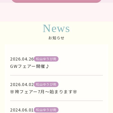
A
様
松山店
目的：レンタル
初めは友達と一緒に来て気に入った振袖は見つかったので
すが一人では決めきれず、後日、母と再度来店して色々と
何枚も試着させてもらいましたが結局、最初に気に入った
振袖になり母も最初のがやっぱり良いねってことに落ち着
きました。 じっくり時間をかけて選べて良かったです。
お客様の声をもっと見る
News
お知らせ