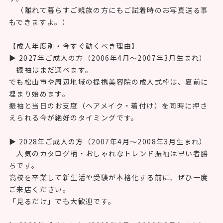
古典柄振袖の品揃え。
ワンランク上の質の高いお振袖をじっくり何枚でもご試着
できます。
混んでいても1組ずつ丁寧にご対応。焦らせません。
②地域密着の松山ゆうび苑ならではの強みです。
③ 創業66周年・累計31万人のご利用実績長年地域に根ざし
た専門店だからこそ、
「他所で断られたサイズも対応できた」という声も多数。
140cm〜175cmまで幅広いサイズに対応しています。
④松山ゆうび苑のご試着はスマホでの写真撮影もＯＫで
す。
（離れて暮らすご親族の方にもご試着時のお写真送る事
もできますよ。）
【成人年度別・今すぐ動くべき理由】
▶ 2027年ご成人の方（2006年4月〜2007年3月生まれ）
振袖はまだ選べます。
でも松山市や周辺地域の提携美容院の成人式枠は、夏前に
埋まり始めます。