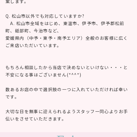
すか?
A. もちろんです！ママ振袖の相談・状態チェックは無料
です。
帯締めや重ね衿など、足りない物や小物だけのレンタルも1
点から承ります。
Q. 身長が低め/高めでも選べる振袖はありますか?
A. はい、140cmの小柄な方から175cmの長身の方まで
対応するサイズを豊富にご用意しています。
スタッフがお体型に合わせて美しく見える着こなしをご提
案します。
Q. 松山市以外でも対応していますか?
A. 松山市全域をはじめ、東温市、伊予市、伊予郡松前
町、砥部町、今治市など、
愛媛県内（中予・東予・南予エリア）全般のお客様に広く
ご来店いただいています。