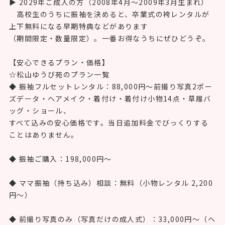
振袖と当日のお支度（ヘアメイク・着付け）を同時に押さ
えられる今が絶好のタイミングです。
▶ 2028年ご成人の方（2007年4月〜2008年3月生まれ）
人気のカタログ柄・おしゃれなトレンド振袖は早い者勝
ちです。
高校を卒業して新生活や受験が本格化する前に、ぜひ一度
ご来店ください。
「見るだけ」でも大歓迎です。
▶ 2029年ご成人の方（2008年4月〜2009年3月生まれ）
高校生のうちに振袖を決めると、卒業式の袴レンタルが
上下無料になる早期特典などがあります
（期間限定・数量限定）。一番お得なうちにぜひどうぞ。
【安心できるプラン・価格】
☆松山ゆうび苑のプラン一覧
◆ 振袖フルセットレンタル：88,000円〜前撮り写真2ポー