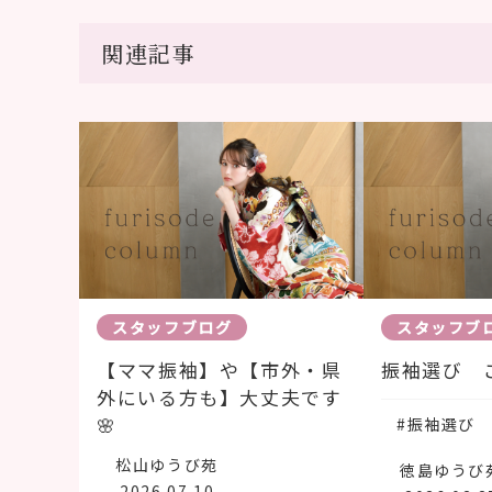
関連記事
スタッフブログ
スタッフブ
【ママ振袖】や【市外・県
振袖選び 
外にいる方も】大丈夫です
🌸
#振袖選び
松山ゆうび苑
徳島ゆうび
2026.07.10