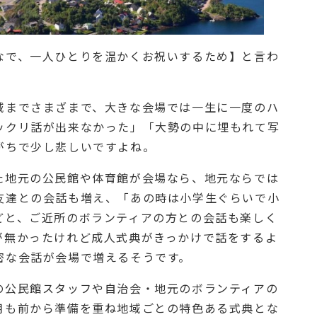
なで、一人ひとりを温かくお祝いするため】と言わ
域までさまざまで、大きな会場では一生に一度のハ
ックリ話が出来なかった」「大勢の中に埋もれて写
がちで少し悲しいですよね。
た地元の公民館や体育館が会場なら、地元ならでは
友達との会話も増え、「あの時は小学生ぐらいで小
どと、ご近所のボランティアの方との会話も楽しく
が無かったけれど成人式典がきっかけで話をするよ
密な会話が会場で増えるそうです。
の公民館スタッフや自治会・地元のボランティアの
月も前から準備を重ね地域ごとの特色ある式典とな