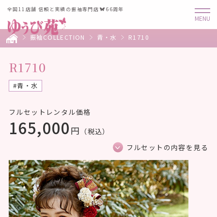
全国11店舗 信頼と実績の振袖専門店
66周年
振袖COLLECTION
青・水
R1710
R1710
#青・水
フルセットレンタル価格
165,000
円
（税込）
フルセットの内容を見る