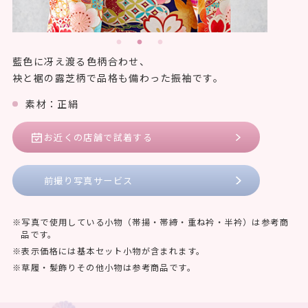
藍色に冴え渡る色柄合わせ、
袂と裾の露芝柄で品格も備わった振袖です。
素材：正絹
お近くの店舗で試着する
前撮り写真サービス
写真で使用している小物（帯揚・帯締・重ね衿・半衿）は参考商
品です。
表示価格には基本セット小物が含まれます。
草履・髪飾りその他小物は参考商品です。