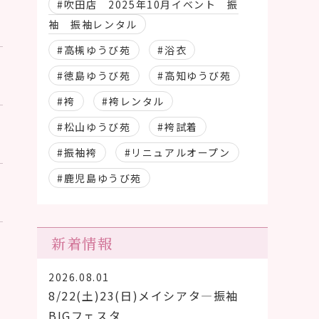
#吹田店 2025年10月イベント 振
袖 振袖レンタル
#高槻ゆうび苑
#浴衣
#徳島ゆうび苑
#高知ゆうび苑
#袴
#袴レンタル
#松山ゆうび苑
#袴試着
#振袖袴
#リニュアルオープン
#鹿児島ゆうび苑
新着情報
2026.08.01
8/22(土)23(日)メイシアタ―振袖
BIGフェスタ