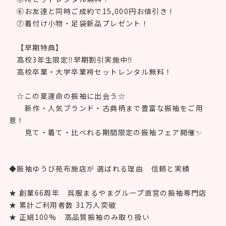
⑥お友達と同時ご成約で15,000円お値引き！
⑦着付け小物・足袋新品プレゼント！
【早期特典】
高校3年生限定‼早期割引実施中‼
高校卒業・大学卒業袴セットレンタル無料！
☆この夏運命の振袖に出会う☆
新作・人気ブランド・古典柄まで豊富な振袖をご用
意！
見て・着て・比べれる期間限定の振袖フェア開催✨
◆振袖ゆうび苑布施店が 選ばれる理由 信頼と実績
★ 創業66周年 呉服まるやまグループ直営の振袖専門店
★ 累計ご利用者数 31万人突破
★ 正絹100% 高品質振袖のみ取り扱い