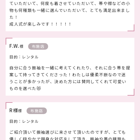
ていただいて、何度も着させていただいて、帯や襟などの小
物も何種類も一緒に選んでいただいて、とても満足出来まし
た！
成人式が楽しみです！！！！！
F.W.
様
布施店
目的：レンタル
自分に合う振袖を一緒に考えてくれたり、それに合う帯を提
案して持ってきてくださった！わたしは優柔不断なので迷
うことが多かったが、決めた方には賛同してくれて可愛い
ものを選べた😻
R様
様
布施店
目的：レンタル
ご紹介頂いて振袖選びに来させて頂いたのですが、とても
優しく穏やかで親身な対応をして頂き、振袖や帯の種類も