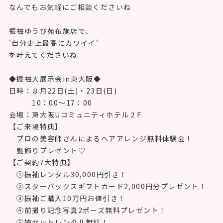
なんでもお気軽にご相談くださいね
振袖ゆうび苑布施店で、
'自分史上最高にカワイイ'
を叶えてくださいね
◆振袖大展示会in東大阪◆
日時：８月22日(土)・23日(日)
10：00～17：00
会場：東大阪Uコミュニティホテル２F
【ご来場特典】
プロの美容師さんによるヘアアレンジ無料体験会！
髪飾りプレゼント♡
【ご契約7大特典】
①振袖レンタル30,000円引き！
②スターバックスギフトカード2,000円分プレゼント！
③振袖ご購入10万円お値引き！
④前撮り記念写真2ポーズ無料プレゼント！
⑤袴セットレンタル無料！