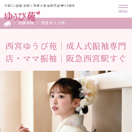
全国11店舗 信頼と実績の振袖専門店
66周年
店舗情報
西宮ゆうび苑
西宮ゆうび苑｜成人式振袖専門
店・ママ振袖｜阪急西宮駅すぐ