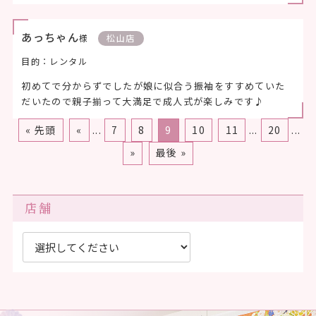
あっちゃん
様
松山店
目的：レンタル
初めてで分からずでしたが娘に似合う振袖をすすめていた
だいたので親子揃って大満足で成人式が楽しみです♪
« 先頭
«
...
7
8
9
10
11
...
20
...
»
最後 »
店舗