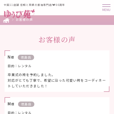
全国11店舗 信頼と実績の振袖専門店
66周年
お客様の声
お客様の声
N
様
徳島店
目的：レンタル
卒業式の袴を予約しました。
対応がとても丁寧で、希望に沿った可愛い袴をコーディネー
トしていただきました！
M
様
徳島店
目的：レンタル