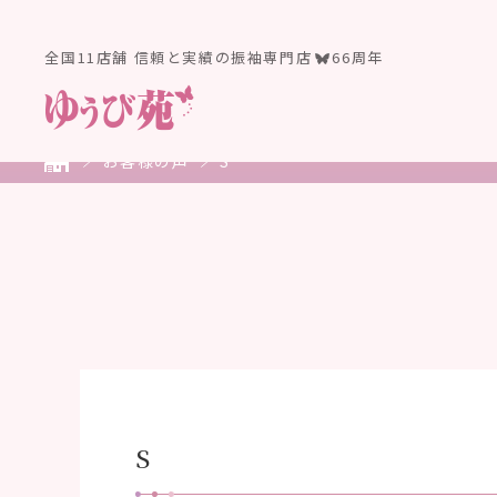
全国11店舗 信頼と実績の振袖専門店
66周年
お客様の声
S
S