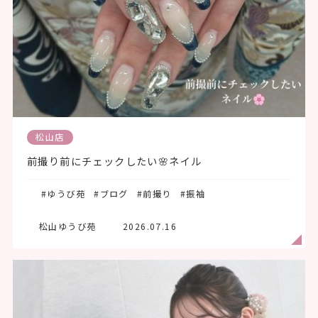
松山店
前撮り前にチェックしたい🌸ネイル
#ゆうび苑
#ブログ
#前撮り
#振袖
松山ゆうび苑
2026.07.16