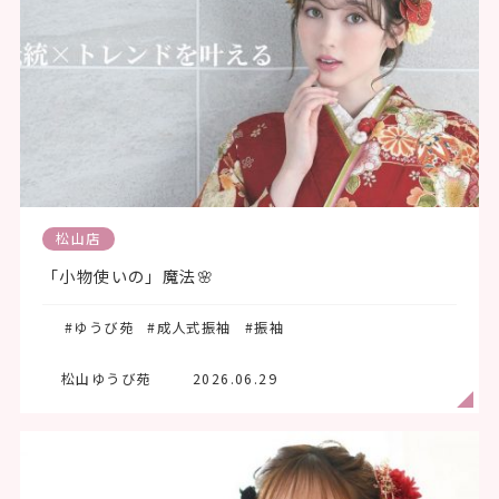
松山店
「小物使いの」魔法🌸
#ゆうび苑
#成人式振袖
#振袖
松山ゆうび苑
2026.06.29