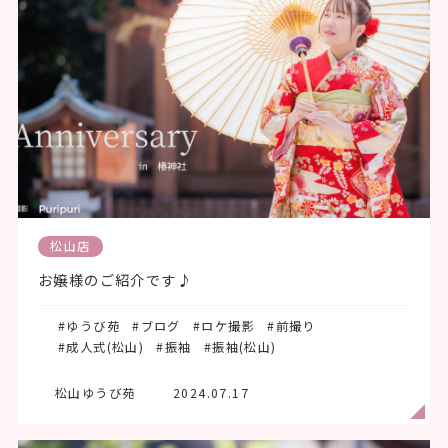
松山店
お嬢様のご紹介です♪
#ゆうび苑
#ブログ
#ロケ撮影
#前撮り
#成人式(松山)
#振袖
#振袖(松山)
松山ゆうび苑
2024.07.17